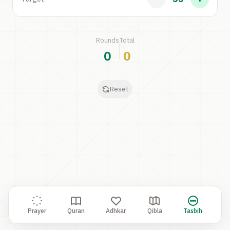
Rounds
Total
0
0
Reset
Prayer
Quran
Adhkar
Qibla
Tasbih